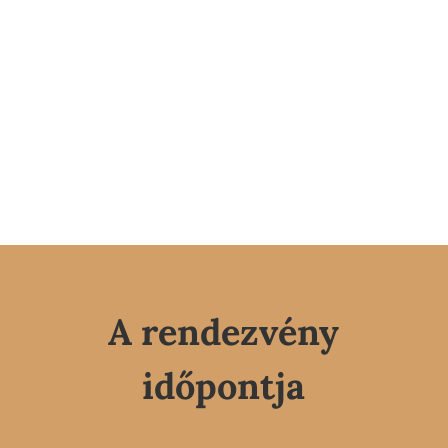
A rendezvény
időpontja