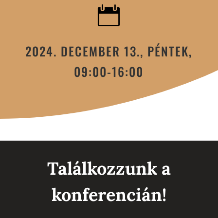

2024. DECEMBER 13., PÉNTEK,
09:00-16:00
Találkozzunk a
konferencián!